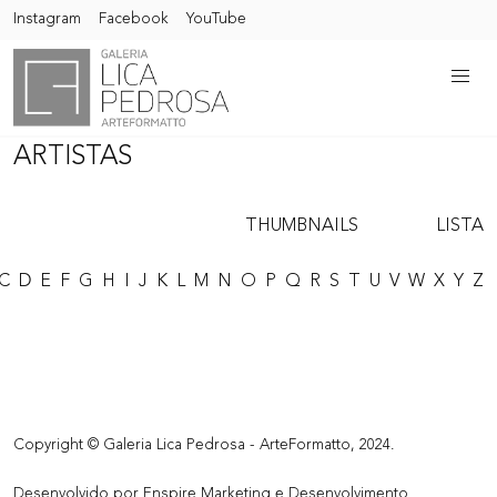
Instagram
Facebook
YouTube
ARTISTAS
THUMBNAILS
LISTA
C
D
E
F
G
H
I
J
K
L
M
N
O
P
Q
R
S
T
U
V
W
X
Y
Z
Copyright © Galeria Lica Pedrosa - ArteFormatto, 2024.
Desenvolvido por
Enspire Marketing e Desenvolvimento